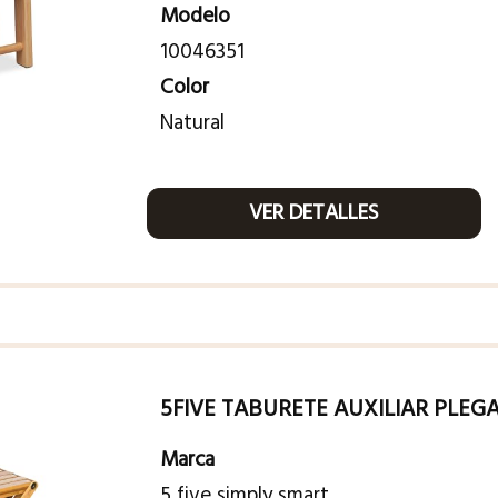
Modelo
10046351
Color
Natural
VER DETALLES
5FIVE TABURETE AUXILIAR PLE
Marca
5 five simply smart