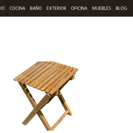
IO
COCINA
BAÑO
EXTERIOR
OFICINA
MUEBLES
BLOG