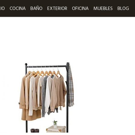
IO
COCINA
BAÑO
EXTERIOR
OFICINA
MUEBLES
BLOG