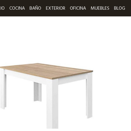
IO
COCINA
BAÑO
EXTERIOR
OFICINA
MUEBLES
BLOG