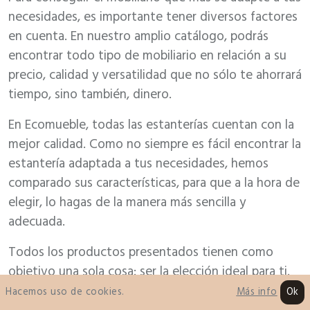
necesidades, es importante tener diversos factores
en cuenta. En nuestro amplio catálogo, podrás
encontrar todo tipo de mobiliario en relación a su
precio, calidad y versatilidad que no sólo te ahorrará
tiempo, sino también, dinero.
En Ecomueble, todas las estanterías cuentan con la
mejor calidad. Como no siempre es fácil encontrar la
estantería adaptada a tus necesidades, hemos
comparado sus características, para que a la hora de
elegir, lo hagas de la manera más sencilla y
adecuada.
Todos los productos presentados tienen como
objetivo una sola cosa: ser la elección ideal para ti.
Cada uno de ellos ha sido examinado para
Hacemos uso de cookies.
Ok
Más info